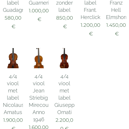
label
Guarnerius
zonder
label
Franz
Guadagnini
label
Frant.
Hell
1.000,00
Herclick
Elmshorn
580,00
850,00
€
1.200,00
1.450,00
€
€
€
€
4/4
4/4
4/4
viool
viool
viool
met
Jean
met
label
Striebig
label
Nicolaus
Mirecourt
Giuseppe
Amatus
Anno
Ornati
1946
1.900,00
2.200,0
1.600,00
€
0
€