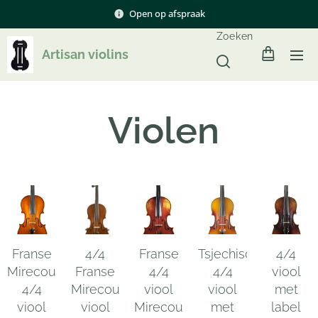
Open op afspraak
Zoeken
Artisan violins
Violen
Franse
4/4
Franse
Tsjechische
4/4
Mirecourt
Franse
4/4
4/4
viool
4/4
Mirecourt
viool
viool
met
viool
viool
Mirecourt,
met
label