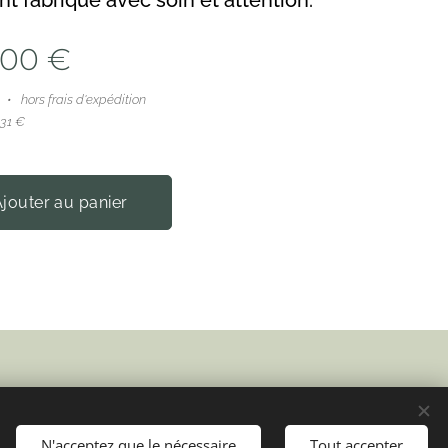
t fabriqué avec soin et attention.
,00
€
hors frais d'expédition
,31 €
jouter au panier
Cookies
Langues
Nederlands
English
Français
N'acceptez que le nécessaire
Tout accepter