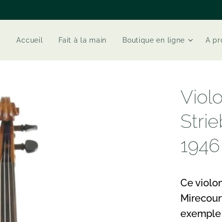
Accueil
Fait à la main
Boutique en ligne
A pr
Viol
Stri
1946
Ce violon
Mirecourt
exemple 