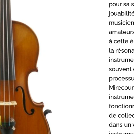
pour sa s
jouabilit
musicien
amateurs
à cette é
la réson
instrumen
souvent 
processu
Mirecourt
instrume
fonction
de collec
dans un v