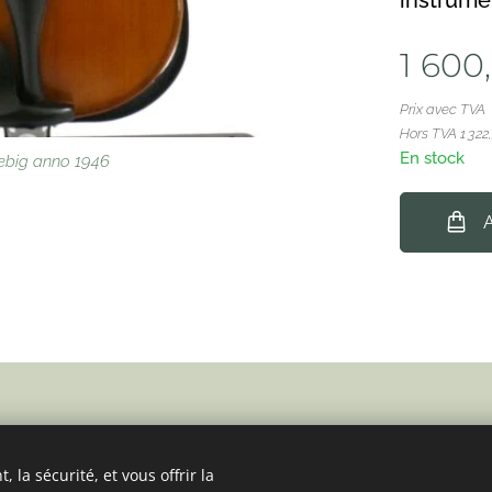
instrumen
1 600
Prix avec TVA
Hors TVA 1 322
En stock
iebig anno 1946
A
 la sécurité, et vous offrir la